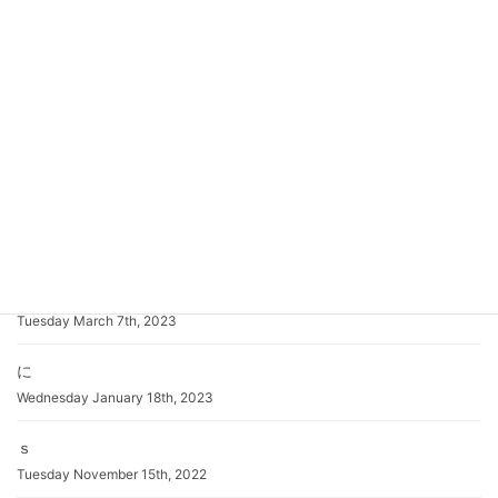
はまま
Tuesday July 8th, 2025
(日本語) 日刊工業新聞さんに発電機が紹介されました。
Thursday June 5th, 2025
(日本語) 発電機事業始めました。
Monday June 2nd, 2025
(日本語) 低価格ガスバーナー電子制御ロー付け自動機を開発しま
した
Tuesday March 7th, 2023
に
Wednesday January 18th, 2023
ｓ
Tuesday November 15th, 2022